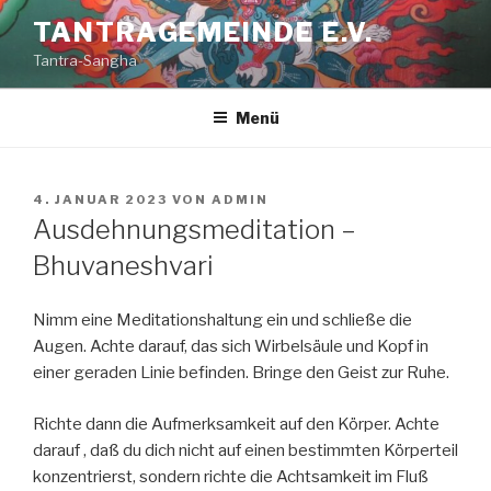
Zum
TANTRAGEMEINDE E.V.
Inhalt
Tantra-Sangha
springen
Menü
VERÖFFENTLICHT
4. JANUAR 2023
VON
ADMIN
AM
Ausdehnungsmeditation –
Bhuvaneshvari
Nimm eine Meditationshaltung ein und schließe die
Augen. Achte darauf, das sich Wirbelsäule und Kopf in
einer geraden Linie befinden. Bringe den Geist zur Ruhe.
Richte dann die Aufmerksamkeit auf den Körper. Achte
darauf , daß du dich nicht auf einen bestimmten Körperteil
konzentrierst, sondern richte die Achtsamkeit im Fluß