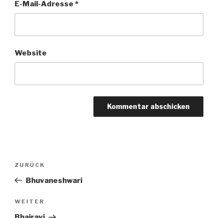
E-Mail-Adresse
*
Website
Beitragsnavigation
Vorheriger
ZURÜCK
Beitrag
Bhuvaneshwari
Nächster
WEITER
Beitrag
Bhairavi