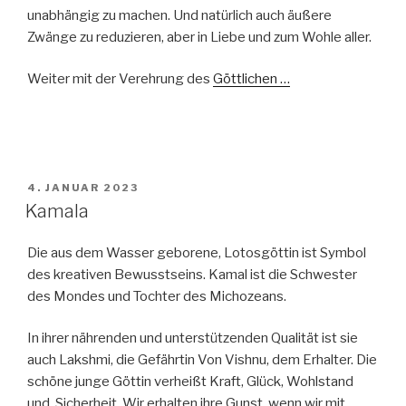
unabhängig zu machen. Und natürlich auch äußere
Zwänge zu reduzieren, aber in Liebe und zum Wohle aller.
Weiter mit der Verehrung des
Göttlichen …
VERÖFFENTLICHT
4. JANUAR 2023
AM
Kamala
Die aus dem Wasser geborene, Lotosgöttin ist Symbol
des kreativen Bewusstseins. Kamal ist die Schwester
des Mondes und Tochter des Michozeans.
In ihrer nährenden und unterstützenden Qualität ist sie
auch Lakshmi, die Gefährtin Von Vishnu, dem Erhalter. Die
schöne junge Göttin verheißt Kraft, Glück, Wohlstand
und Sicherheit. Wir erhalten ihre Gunst, wenn wir mit