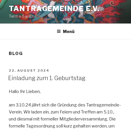
Zum
TANTRAGEMEINDE E.V.
Inhalt
Tantra-Sangha
springen
Menü
BLOG
VERÖFFENTLICHT
22. AUGUST 2024
AM
Einladung zum 1. Geburtstag
Hallo Ihr Lieben,
am 3.10.24 jährt sich die Gründung des Tantragemeinde-
Verein. Wir laden ein, zum Feiern und Treffen am 5.10.,
und diesmal mit formeller Mitgliederversammlung. Die
formelle Tagesordnung soll kurz gehalten werden, um