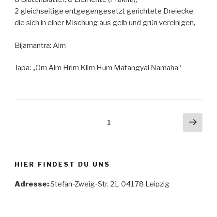
2 gleichseitige entgegengesetzt gerichtete Dreiecke,
die sich in einer Mischung aus gelb und grün vereinigen,
Bijamantra: Aim
Japa: „Om Aim Hrim Klim Hum Matangyai Namaha“
Seitennummerierung
Näch
Seite
1
Seit
der
Beiträge
HIER FINDEST DU UNS
Adresse:
Stefan-Zweig-Str. 21, 04178 Leipzig