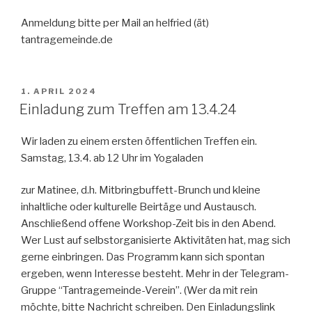
Anmeldung bitte per Mail an helfried (ät)
tantragemeinde.de
VERÖFFENTLICHT
1. APRIL 2024
AM
Einladung zum Treffen am 13.4.24
Wir laden zu einem ersten öffentlichen Treffen ein.
Samstag, 13.4. ab 12 Uhr im Yogaladen
zur Matinee, d.h. Mitbringbuffett-Brunch und kleine
inhaltliche oder kulturelle Beirtäge und Austausch.
Anschließend offene Workshop-Zeit bis in den Abend.
Wer Lust auf selbstorganisierte Aktivitäten hat, mag sich
gerne einbringen. Das Programm kann sich spontan
ergeben, wenn Interesse besteht. Mehr in der Telegram-
Gruppe “Tantragemeinde-Verein”. (Wer da mit rein
möchte, bitte Nachricht schreiben. Den Einladungslink