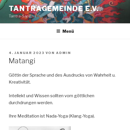
Zum
TANTRAGEMEINDE E.V.
Inhalt
Tantra-Sangha
springen
Menü
VERÖFFENTLICHT
4. JANUAR 2023
VON
ADMIN
AM
Matangi
Göttin der Sprache und des Ausdrucks von Wahrheit u.
Kreativität.
Intellekt und Wissen sollten vom göttlichen
durchdrungen werden.
Ihre Meditation ist Nada-Yoga (Klang-Yoga).