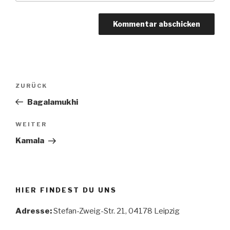
Beitragsnavigation
Vorheriger
ZURÜCK
Beitrag
Bagalamukhi
Nächster
WEITER
Beitrag
Kamala
HIER FINDEST DU UNS
Adresse:
Stefan-Zweig-Str. 21, 04178 Leipzig