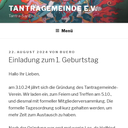
Zum
TANTRAGEMEINDE E.V.
Inhalt
Tantra-Sangha
springen
Menü
VERÖFFENTLICHT
22. AUGUST 2024
VON
BUERO
AM
Einladung zum 1. Geburtstag
Hallo Ihr Lieben,
am 3.10.24 jährt sich die Gründung des Tantragemeinde-
Verein. Wir laden ein, zum Feiern und Treffen am 5.10.,
und diesmal mit formeller Mitgliederversammlung. Die
formelle Tagesordnung soll kurz gehalten werden, um
mehr Zeit zum Austausch zu haben.