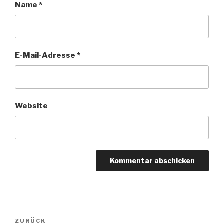
Name
*
E-Mail-Adresse
*
Website
Beitragsnavigation
Vorheriger
ZURÜCK