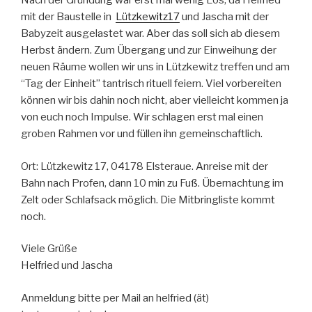
Nach der Gründung war erst mal wenig Los, da Helfried
mit der Baustelle in
Lützkewitz17
und Jascha mit der
Babyzeit ausgelastet war. Aber das soll sich ab diesem
Herbst ändern. Zum Übergang und zur Einweihung der
neuen Räume wollen wir uns in Lützkewitz treffen und am
“Tag der Einheit” tantrisch rituell feiern. Viel vorbereiten
können wir bis dahin noch nicht, aber vielleicht kommen ja
von euch noch Impulse. Wir schlagen erst mal einen
groben Rahmen vor und füllen ihn gemeinschaftlich.
Ort: Lützkewitz 17, 04178 Elsteraue. Anreise mit der
Bahn nach Profen, dann 10 min zu Fuß. Übernachtung im
Zelt oder Schlafsack möglich. Die Mitbringliste kommt
noch.
Viele Grüße
Helfried und Jascha
Anmeldung bitte per Mail an helfried (ät)