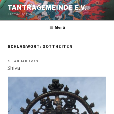
Zum
TANTRAGEMEINDE E.V.
Inhalt
Tantra-Sangha
springen
Menü
SCHLAGWORT:
GOTTHEITEN
VERÖFFENTLICHT
3. JANUAR 2023
AM
Shiva