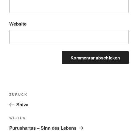
Website
Beitragsnavigation
Vorheriger
ZURÜCK
Beitrag
Shiva
Nächster
WEITER
Beitrag
Purushartas – Sinn des Lebens