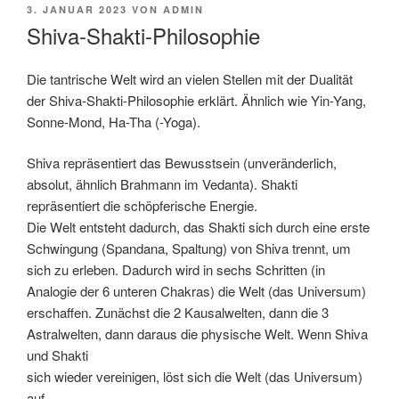
VERÖFFENTLICHT
3. JANUAR 2023
VON
ADMIN
AM
Shiva-Shakti-Philosophie
Die tantrische Welt wird an vielen Stellen mit der Dualität
der Shiva-Shakti-Philosophie erklärt. Ähnlich wie Yin-Yang,
Sonne-Mond, Ha-Tha (-Yoga).
Shiva repräsentiert das Bewusstsein (unver
änderlich,
absolut, ähnlich Brahmann im Vedanta).
Shakti
repräsentiert die schöpferische Energie.
Die
Welt entsteht
dadurch, das Shakti sich durch
eine erste
Schwingung (Spandana, Spaltung) von
Shiva trennt, um
sich zu erleben. Dadurch wird in
sechs Schritten (in
Analogie der 6 unteren Chakras)
die Welt (das Universum)
erschaffen. Zunächst die
2 Kausalwelten, dann die 3
Astralwelten, dann
daraus die physische Welt. Wenn Shiva
und Shakti
sich wieder vereinigen, löst sich die Welt (das
Universum)
auf.