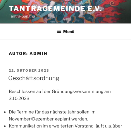
Zum
TANTRAGEMEINDE E.V.
Inhalt
Tantra-Sangha
springen
Menü
AUTOR:
ADMIN
VERÖFFENTLICHT
22. OKTOBER 2023
AM
Geschäftsordnung
Beschlossen auf der Gründungsversammlung am
3.10.2023
Die Termine für das nächste Jahr sollen im
November/Dezember geplant werden.
Kommunikation im erweiterten Vorstand läuft u.a. über