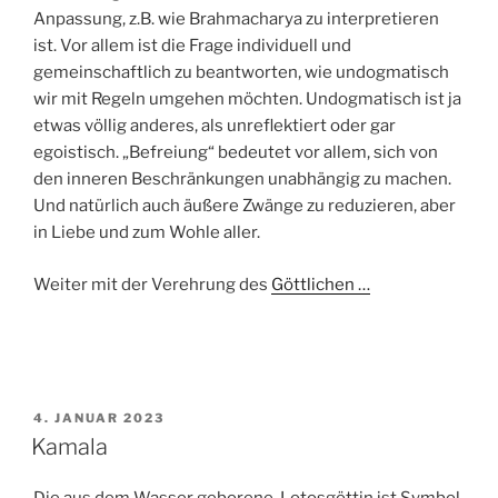
Anpassung, z.B. wie Brahmacharya zu interpretieren
ist. Vor allem ist die Frage individuell und
gemeinschaftlich zu beantworten, wie undogmatisch
wir mit Regeln umgehen möchten. Undogmatisch ist ja
etwas völlig anderes, als unreflektiert oder gar
egoistisch. „Befreiung“ bedeutet vor allem, sich von
den inneren Beschränkungen unabhängig zu machen.
Und natürlich auch äußere Zwänge zu reduzieren, aber
in Liebe und zum Wohle aller.
Weiter mit der Verehrung des
Göttlichen …
VERÖFFENTLICHT
4. JANUAR 2023
AM
Kamala
Die aus dem Wasser geborene, Lotosgöttin ist Symbol