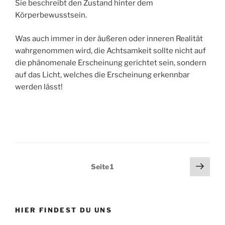
Sie beschreibt den Zustand hinter dem
Körperbewusstsein.
Was auch immer in der äußeren oder inneren Realität
wahrgenommen wird, die Achtsamkeit sollte nicht auf
die phänomenale Erscheinung gerichtet sein, sondern
auf das Licht, welches die Erscheinung erkennbar
werden lässt!
Seitennummerierung
Näch
Seite
1
Seit
der
Beiträge
HIER FINDEST DU UNS