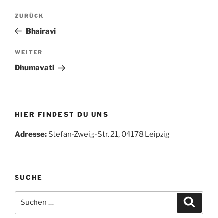
Beitragsnavigation
Vorheriger
ZURÜCK
Beitrag
Bhairavi
Nächster
WEITER
Beitrag
Dhumavati
HIER FINDEST DU UNS
Adresse:
Stefan-Zweig-Str. 21, 04178 Leipzig
SUCHE
Suchen
Suche
nach: