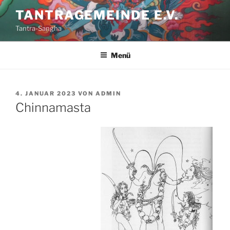
Zum
TANTRAGEMEINDE E.V.
Inhalt
Tantra-Sangha
springen
Menü
VERÖFFENTLICHT
4. JANUAR 2023
VON
ADMIN
AM
Chinnamasta