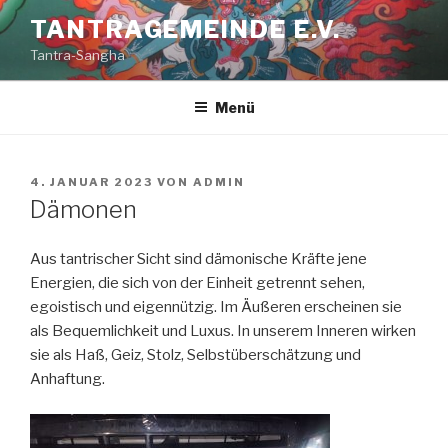
Zum
TANTRAGEMEINDE E.V.
Inhalt
Tantra-Sangha
springen
Menü
VERÖFFENTLICHT
4. JANUAR 2023
VON
ADMIN
AM
Dämonen
Aus tantrischer Sicht sind dämonische Kräfte jene
Energien, die sich von der Einheit getrennt sehen,
egoistisch und eigennützig. Im Äußeren erscheinen sie
als Bequemlichkeit und Luxus. In unserem Inneren wirken
sie als Haß, Geiz, Stolz, Selbstüberschätzung und
Anhaftung.