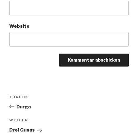
Website
Beitragsnavigation
Vorheriger
ZURÜCK
Beitrag
Durga
Nächster
WEITER
Beitrag
Drei Gunas