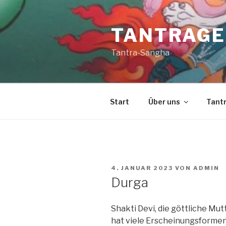
Zum
Inhalt
TANTRAGEM
springen
Tantra-Sangha
Start
Über uns
Tant
VERÖFFENTLICHT
4. JANUAR 2023
VON
ADMIN
AM
Durga
Shakti Devi,
die göttliche Mutt
hat viele Erscheinungsformen