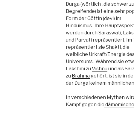
Durga (wörtlich „die schwer z
Begreifende) ist eine sehr po
Form der Göttin (devi) im
Hinduismus. Ihre Hauptaspek
werden durch Saraswati, Lak
und Parvati repräsentiert. Im
repräsentiert sie Shakti, die
weibliche Urkraft/Energie de
Universums. Während sie etw
Lakshmi zu
Vishnu
und als Sar
zu
Brahma
gehört, ist sie in d
der Durga keinem männlichen
In verschiedenen Mythen wird
Kampf gegen die
dämomische