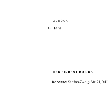
Beitragsnavigation
Vorheriger
ZURÜCK
Beitrag
Tara
HIER FINDEST DU UNS
Adresse:
Stefan-Zweig-Str. 21, 041