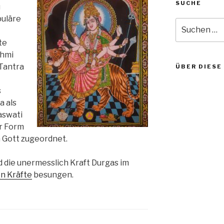
SUCHE
u
puläre
Suche
nach:
te
shmi
 Tantra
ÜBER DIESE
s
a als
aswati
er Form
 Gott zugeordnet.
 die unermesslich Kraft Durgas im
n Kräfte
besungen.